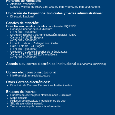
Horarios de Atención:
Atención Presencial:
Lunes a Viernes de 08:00 a.m. a 01:00 p.m. y de 02:00 p.m. a 05:00 p.m.
Ubicación de Despachos Judiciales y Sedes administrativas:
Directorio Nacional
Canales de atención:
Estos
No son canales oficiales
para tramitar
PQRSDF
Consejo Superior de la Judicatura:
(+57) 601 - 565 8500
Dirección Ejecutiva de Administración Judicial - DEAJ:
Carrera 7 # 27-18, Bogotá
(+57) 601 - 565 8500
Escuela Judicial - Rodrigo Lara Bonilla:
Calle 11 No 9a - 24, Bogotá
(+57) 601 - 565 8500
Unidades - Consejo Superior de la Judicatura:
Carrera 8 N° 12b - 82 Edificio la Bolsa
(+57) 601 - 565 8500
Acceda a su correo electrónico institucional
(Servidores Judiciales)
Correo electrónico institucional:
info@cendoj.ramajudicial.gov.co
Otros Correos electrónicos:
Directorio de Correos Electrónicos Institucionales
Enlaces de interés:
Cuentas de correo para Notificaciones Judiciales
Mapa del sitio
Políticas de privacidad y condiciones de uso
Sitio de atención al usuario
Transparencia y Acceso a la información