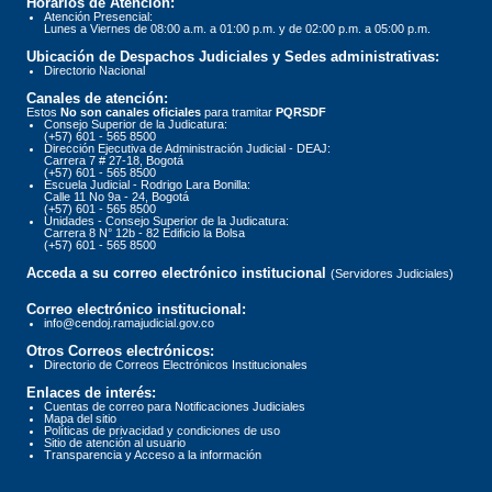
Horarios de Atención:
Atención Presencial:
Lunes a Viernes de 08:00 a.m. a 01:00 p.m. y de 02:00 p.m. a 05:00 p.m.
Ubicación de Despachos Judiciales y Sedes administrativas:
Directorio Nacional
Canales de atención:
Estos
No son canales oficiales
para tramitar
PQRSDF
Consejo Superior de la Judicatura:
(+57) 601 - 565 8500
Dirección Ejecutiva de Administración Judicial - DEAJ:
Carrera 7 # 27-18, Bogotá
(+57) 601 - 565 8500
Escuela Judicial - Rodrigo Lara Bonilla:
Calle 11 No 9a - 24, Bogotá
(+57) 601 - 565 8500
Unidades - Consejo Superior de la Judicatura:
Carrera 8 N° 12b - 82 Edificio la Bolsa
(+57) 601 - 565 8500
Acceda a su correo electrónico institucional
(Servidores Judiciales)
Correo electrónico institucional:
info@cendoj.ramajudicial.gov.co
Otros Correos electrónicos:
Directorio de Correos Electrónicos Institucionales
Enlaces de interés:
Cuentas de correo para Notificaciones Judiciales
Mapa del sitio
Políticas de privacidad y condiciones de uso
Sitio de atención al usuario
Transparencia y Acceso a la información