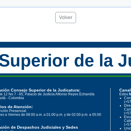
Volver
Superior de la J
ción Consejo Superior de la Judicatura:
Canal
le 12 No 7 - 65, Palacio de Justicia Alfonso Reyes Echandía
Estos
N
otá - Colombia
Cons
(+57
Dire
ios de Atención:
Carr
nción Presencial:
(+57
es a Viernes de 08:00 a.m. a 01:00 p.m. y de 02:00 p.m. a 05:00
Escu
.
Call
(+57
ación de Despachos Judiciales y Sedes
Unid