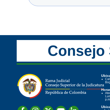
Consejo 
Ubica
Cal
Bog
Horar
Ate
Lun
p.m
Ubic