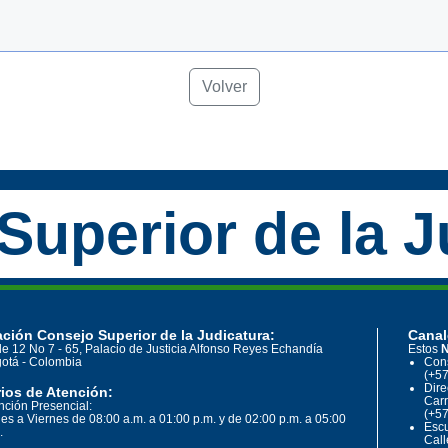
Volver
Superior de la J
ción Consejo Superior de la Judicatura:
Canal
le 12 No 7 - 65, Palacio de Justicia Alfonso Reyes Echandía
Estos
N
otá - Colombia
Cons
(+57
Dire
ios de Atención:
Carr
nción Presencial:
(+57
es a Viernes de 08:00 a.m. a 01:00 p.m. y de 02:00 p.m. a 05:00
Escu
.
Call