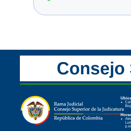
Consejo 
Ubica
Cal
Bog
Horar
Ate
Lun
p.m