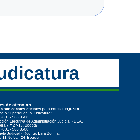
udicatura
es de atención:
o son canales oficiales
para tramitar
PQRSDF
ejo Superior de la Judicatura:
) 601 - 565 8500
cción Ejecutiva de Administración Judicial - DEAJ:
era 7 # 27-18, Bogotá
) 601 - 565 8500
ela Judicial - Rodrigo Lara Bonilla:
e 11 No 9a - 24, Bogotá