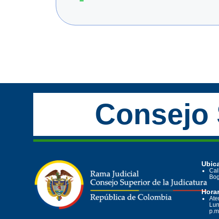
Consejo 
Ubica
Cal
Bog
Horar
Ate
Lun
p.m