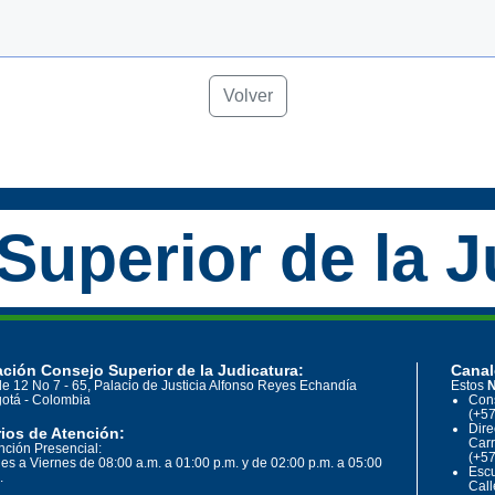
Volver
Superior de la J
ción Consejo Superior de la Judicatura:
Canal
le 12 No 7 - 65, Palacio de Justicia Alfonso Reyes Echandía
Estos
N
otá - Colombia
Cons
(+57
Dire
ios de Atención:
Carr
nción Presencial:
(+57
es a Viernes de 08:00 a.m. a 01:00 p.m. y de 02:00 p.m. a 05:00
Escu
.
Call