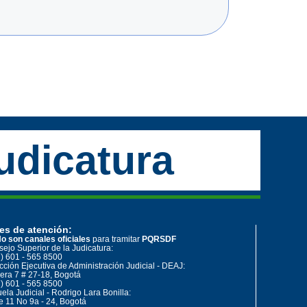
udicatura
es de atención:
o son canales oficiales
para tramitar
PQRSDF
ejo Superior de la Judicatura:
) 601 - 565 8500
cción Ejecutiva de Administración Judicial - DEAJ:
era 7 # 27-18, Bogotá
) 601 - 565 8500
ela Judicial - Rodrigo Lara Bonilla:
e 11 No 9a - 24, Bogotá