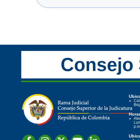
Consejo 
Ubica
Cal
Bog
Horar
Ate
Lun
p.m
Ubic