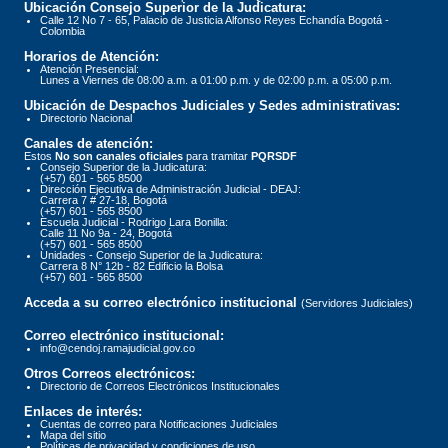
Ubicación Consejo Superior de la Judicatura:
Calle 12 No 7 - 65, Palacio de Justicia Alfonso Reyes Echandía Bogotá -
Colombia
Horarios de Atención:
Atención Presencial:
Lunes a Viernes de 08:00 a.m. a 01:00 p.m. y de 02:00 p.m. a 05:00 p.m.
Ubicación de Despachos Judiciales y Sedes administrativas:
Directorio Nacional
Canales de atención:
Estos
No son canales oficiales
para tramitar
PQRSDF
Consejo Superior de la Judicatura:
(+57) 601 - 565 8500
Dirección Ejecutiva de Administración Judicial - DEAJ:
Carrera 7 # 27-18, Bogotá
(+57) 601 - 565 8500
Escuela Judicial - Rodrigo Lara Bonilla:
Calle 11 No 9a - 24, Bogotá
(+57) 601 - 565 8500
Unidades - Consejo Superior de la Judicatura:
Carrera 8 N° 12b - 82 Edificio la Bolsa
(+57) 601 - 565 8500
Acceda a su correo electrónico institucional
(Servidores Judiciales)
Correo electrónico institucional:
info@cendoj.ramajudicial.gov.co
Otros Correos electrónicos:
Directorio de Correos Electrónicos Institucionales
Enlaces de interés:
Cuentas de correo para Notificaciones Judiciales
Mapa del sitio
Políticas de privacidad y condiciones de uso