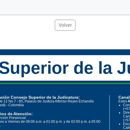
Volver
Superior de la J
ción Consejo Superior de la Judicatura:
Canal
le 12 No 7 - 65, Palacio de Justicia Alfonso Reyes Echandía
Estos
N
otá - Colombia
Cons
(+57
Dire
ios de Atención:
Carr
nción Presencial:
(+57
es a Viernes de 08:00 a.m. a 01:00 p.m. y de 02:00 p.m. a 05:00
Escu
.
Call