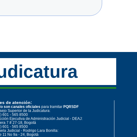
udicatura
es de atención:
o son canales oficiales
para tramitar
PQRSDF
ejo Superior de la Judicatura:
) 601 - 565 8500
cción Ejecutiva de Administración Judicial - DEAJ:
era 7 # 27-18, Bogotá
) 601 - 565 8500
ela Judicial - Rodrigo Lara Bonilla:
e 11 No 9a - 24, Bogotá