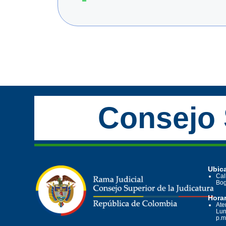
Consejo 
Ubica
Cal
Bog
Horar
Ate
Lun
p.m