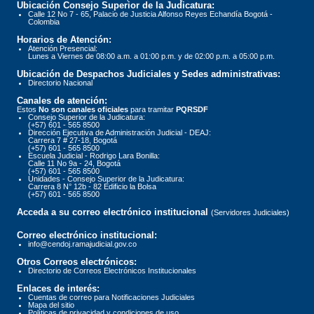
Ubicación Consejo Superior de la Judicatura:
Calle 12 No 7 - 65, Palacio de Justicia Alfonso Reyes Echandía Bogotá -
Colombia
Horarios de Atención:
Atención Presencial:
Lunes a Viernes de 08:00 a.m. a 01:00 p.m. y de 02:00 p.m. a 05:00 p.m.
Ubicación de Despachos Judiciales y Sedes administrativas:
Directorio Nacional
Canales de atención:
Estos
No son canales oficiales
para tramitar
PQRSDF
Consejo Superior de la Judicatura:
(+57) 601 - 565 8500
Dirección Ejecutiva de Administración Judicial - DEAJ:
Carrera 7 # 27-18, Bogotá
(+57) 601 - 565 8500
Escuela Judicial - Rodrigo Lara Bonilla:
Calle 11 No 9a - 24, Bogotá
(+57) 601 - 565 8500
Unidades - Consejo Superior de la Judicatura:
Carrera 8 N° 12b - 82 Edificio la Bolsa
(+57) 601 - 565 8500
Acceda a su correo electrónico institucional
(Servidores Judiciales)
Correo electrónico institucional:
info@cendoj.ramajudicial.gov.co
Otros Correos electrónicos:
Directorio de Correos Electrónicos Institucionales
Enlaces de interés:
Cuentas de correo para Notificaciones Judiciales
Mapa del sitio
Políticas de privacidad y condiciones de uso