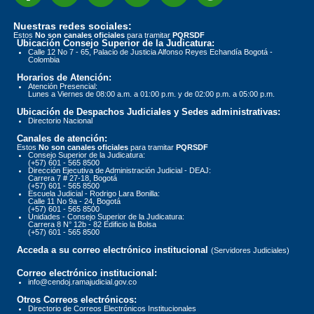
Nuestras redes sociales:
Estos
No son canales oficiales
para tramitar
PQRSDF
Ubicación Consejo Superior de la Judicatura:
Calle 12 No 7 - 65, Palacio de Justicia Alfonso Reyes Echandía Bogotá -
Colombia
Horarios de Atención:
Atención Presencial:
Lunes a Viernes de 08:00 a.m. a 01:00 p.m. y de 02:00 p.m. a 05:00 p.m.
Ubicación de Despachos Judiciales y Sedes administrativas:
Directorio Nacional
Canales de atención:
Estos
No son canales oficiales
para tramitar
PQRSDF
Consejo Superior de la Judicatura:
(+57) 601 - 565 8500
Dirección Ejecutiva de Administración Judicial - DEAJ:
Carrera 7 # 27-18, Bogotá
(+57) 601 - 565 8500
Escuela Judicial - Rodrigo Lara Bonilla:
Calle 11 No 9a - 24, Bogotá
(+57) 601 - 565 8500
Unidades - Consejo Superior de la Judicatura:
Carrera 8 N° 12b - 82 Edificio la Bolsa
(+57) 601 - 565 8500
Acceda a su correo electrónico institucional
(Servidores Judiciales)
Correo electrónico institucional:
info@cendoj.ramajudicial.gov.co
Otros Correos electrónicos:
Directorio de Correos Electrónicos Institucionales