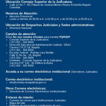
Ubicación Consejo Superior de la Judicatura:
Calle 12 No 7 - 65, Palacio de Justicia Alfonso Reyes Echandía Bogotá -
Colombia
Horarios de Atención:
Atención Presencial:
Lunes a Viernes de 08:00 a.m. a 01:00 p.m. y de 02:00 p.m. a 05:00 p.m.
Ubicación de Despachos Judiciales y Sedes administrativas:
Directorio Nacional
Canales de atención:
Estos
No son canales oficiales
para tramitar
PQRSDF
Consejo Superior de la Judicatura:
(+57) 601 - 565 8500
Dirección Ejecutiva de Administración Judicial - DEAJ:
Carrera 7 # 27-18, Bogotá
(+57) 601 - 565 8500
Escuela Judicial - Rodrigo Lara Bonilla:
Calle 11 No 9a - 24, Bogotá
(+57) 601 - 565 8500
Unidades - Consejo Superior de la Judicatura:
Carrera 8 N° 12b - 82 Edificio la Bolsa
(+57) 601 - 565 8500
Acceda a su correo electrónico institucional
(Servidores Judiciales)
Correo electrónico institucional:
info@cendoj.ramajudicial.gov.co
Otros Correos electrónicos:
Directorio de Correos Electrónicos Institucionales
Enlaces de interés:
Cuentas de correo para Notificaciones Judiciales
Mapa del sitio
Políticas de privacidad y condiciones de uso