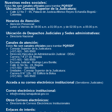
Nuestras redes sociales:
Estos
No son canales oficiales
para tramitar
PQRSDF
Ubicación Consejo Superior de la Judicatura:
Calle 12 No 7 - 65, Palacio de Justicia Alfonso Reyes Echandía Bogotá -
Colombia
Horarios de Atención:
Atención Presencial:
Lunes a Viernes de 08:00 a.m. a 01:00 p.m. y de 02:00 p.m. a 05:00 p.m.
Ubicación de Despachos Judiciales y Sedes administrativas:
Directorio Nacional
Canales de atención:
Estos
No son canales oficiales
para tramitar
PQRSDF
Consejo Superior de la Judicatura:
(+57) 601 - 565 8500
Dirección Ejecutiva de Administración Judicial - DEAJ:
Carrera 7 # 27-18, Bogotá
(+57) 601 - 565 8500
Escuela Judicial - Rodrigo Lara Bonilla:
Calle 11 No 9a - 24, Bogotá
(+57) 601 - 565 8500
Unidades - Consejo Superior de la Judicatura:
Carrera 8 N° 12b - 82 Edificio la Bolsa
(+57) 601 - 565 8500
Acceda a su correo electrónico institucional
(Servidores Judiciales)
Correo electrónico institucional:
info@cendoj.ramajudicial.gov.co
Otros Correos electrónicos:
Directorio de Correos Electrónicos Institucionales
Enlaces de interés: