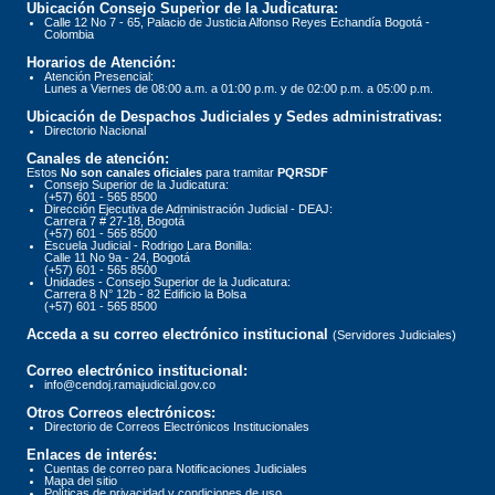
Ubicación Consejo Superior de la Judicatura:
Calle 12 No 7 - 65, Palacio de Justicia Alfonso Reyes Echandía Bogotá -
Colombia
Horarios de Atención:
Atención Presencial:
Lunes a Viernes de 08:00 a.m. a 01:00 p.m. y de 02:00 p.m. a 05:00 p.m.
Ubicación de Despachos Judiciales y Sedes administrativas:
Directorio Nacional
Canales de atención:
Estos
No son canales oficiales
para tramitar
PQRSDF
Consejo Superior de la Judicatura:
(+57) 601 - 565 8500
Dirección Ejecutiva de Administración Judicial - DEAJ:
Carrera 7 # 27-18, Bogotá
(+57) 601 - 565 8500
Escuela Judicial - Rodrigo Lara Bonilla:
Calle 11 No 9a - 24, Bogotá
(+57) 601 - 565 8500
Unidades - Consejo Superior de la Judicatura:
Carrera 8 N° 12b - 82 Edificio la Bolsa
(+57) 601 - 565 8500
Acceda a su correo electrónico institucional
(Servidores Judiciales)
Correo electrónico institucional:
info@cendoj.ramajudicial.gov.co
Otros Correos electrónicos:
Directorio de Correos Electrónicos Institucionales
Enlaces de interés:
Cuentas de correo para Notificaciones Judiciales
Mapa del sitio
Políticas de privacidad y condiciones de uso