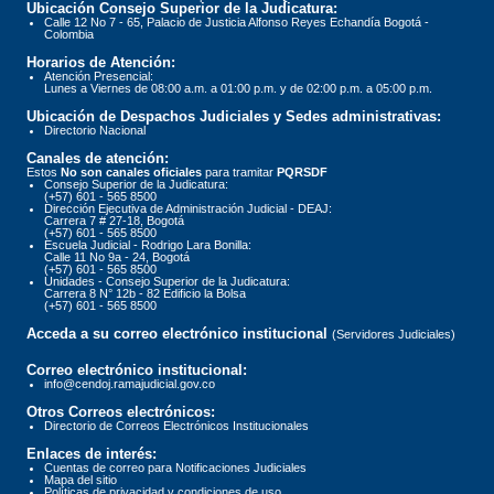
Ubicación Consejo Superior de la Judicatura:
Calle 12 No 7 - 65, Palacio de Justicia Alfonso Reyes Echandía Bogotá -
Colombia
Horarios de Atención:
Atención Presencial:
Lunes a Viernes de 08:00 a.m. a 01:00 p.m. y de 02:00 p.m. a 05:00 p.m.
Ubicación de Despachos Judiciales y Sedes administrativas:
Directorio Nacional
Canales de atención:
Estos
No son canales oficiales
para tramitar
PQRSDF
Consejo Superior de la Judicatura:
(+57) 601 - 565 8500
Dirección Ejecutiva de Administración Judicial - DEAJ:
Carrera 7 # 27-18, Bogotá
(+57) 601 - 565 8500
Escuela Judicial - Rodrigo Lara Bonilla:
Calle 11 No 9a - 24, Bogotá
(+57) 601 - 565 8500
Unidades - Consejo Superior de la Judicatura:
Carrera 8 N° 12b - 82 Edificio la Bolsa
(+57) 601 - 565 8500
Acceda a su correo electrónico institucional
(Servidores Judiciales)
Correo electrónico institucional:
info@cendoj.ramajudicial.gov.co
Otros Correos electrónicos:
Directorio de Correos Electrónicos Institucionales
Enlaces de interés:
Cuentas de correo para Notificaciones Judiciales
Mapa del sitio
Políticas de privacidad y condiciones de uso