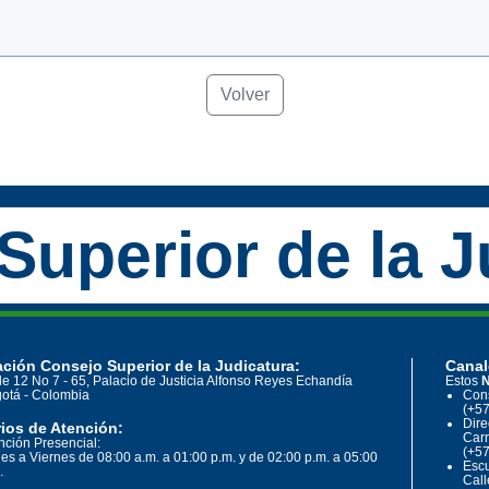
Volver
Superior de la J
ción Consejo Superior de la Judicatura:
Canal
le 12 No 7 - 65, Palacio de Justicia Alfonso Reyes Echandía
Estos
N
otá - Colombia
Cons
(+57
Dire
ios de Atención:
Carr
nción Presencial:
(+57
es a Viernes de 08:00 a.m. a 01:00 p.m. y de 02:00 p.m. a 05:00
Escu
.
Call