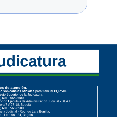
udicatura
es de atención:
o son canales oficiales
para tramitar
PQRSDF
ejo Superior de la Judicatura:
) 601 - 565 8500
cción Ejecutiva de Administración Judicial - DEAJ:
era 7 # 27-18, Bogotá
) 601 - 565 8500
ela Judicial - Rodrigo Lara Bonilla:
e 11 No 9a - 24, Bogotá