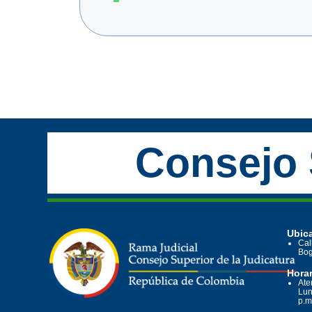
Consejo 
Ubica
Cal
Bog
Horar
Ate
Lun
p.m