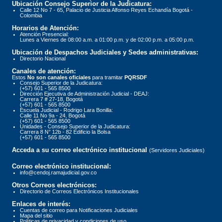
Ubicación Consejo Superior de la Judicatura:
Calle 12 No 7 - 65, Palacio de Justicia Alfonso Reyes Echandía Bogotá -
Colombia
Horarios de Atención:
Atención Presencial:
Lunes a Viernes de 08:00 a.m. a 01:00 p.m. y de 02:00 p.m. a 05:00 p.m.
Ubicación de Despachos Judiciales y Sedes administrativas:
Directorio Nacional
Canales de atención:
Estos
No son canales oficiales
para tramitar
PQRSDF
Consejo Superior de la Judicatura:
(+57) 601 - 565 8500
Dirección Ejecutiva de Administración Judicial - DEAJ:
Carrera 7 # 27-18, Bogotá
(+57) 601 - 565 8500
Escuela Judicial - Rodrigo Lara Bonilla:
Calle 11 No 9a - 24, Bogotá
(+57) 601 - 565 8500
Unidades - Consejo Superior de la Judicatura:
Carrera 8 N° 12b - 82 Edificio la Bolsa
(+57) 601 - 565 8500
Acceda a su correo electrónico institucional
(Servidores Judiciales)
Correo electrónico institucional:
info@cendoj.ramajudicial.gov.co
Otros Correos electrónicos:
Directorio de Correos Electrónicos Institucionales
Enlaces de interés:
Cuentas de correo para Notificaciones Judiciales
Mapa del sitio
Políticas de privacidad y condiciones de uso