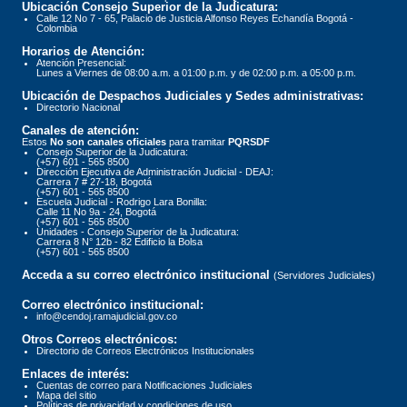
Ubicación Consejo Superior de la Judicatura:
Calle 12 No 7 - 65, Palacio de Justicia Alfonso Reyes Echandía Bogotá -
Colombia
Horarios de Atención:
Atención Presencial:
Lunes a Viernes de 08:00 a.m. a 01:00 p.m. y de 02:00 p.m. a 05:00 p.m.
Ubicación de Despachos Judiciales y Sedes administrativas:
Directorio Nacional
Canales de atención:
Estos
No son canales oficiales
para tramitar
PQRSDF
Consejo Superior de la Judicatura:
(+57) 601 - 565 8500
Dirección Ejecutiva de Administración Judicial - DEAJ:
Carrera 7 # 27-18, Bogotá
(+57) 601 - 565 8500
Escuela Judicial - Rodrigo Lara Bonilla:
Calle 11 No 9a - 24, Bogotá
(+57) 601 - 565 8500
Unidades - Consejo Superior de la Judicatura:
Carrera 8 N° 12b - 82 Edificio la Bolsa
(+57) 601 - 565 8500
Acceda a su correo electrónico institucional
(Servidores Judiciales)
Correo electrónico institucional:
info@cendoj.ramajudicial.gov.co
Otros Correos electrónicos:
Directorio de Correos Electrónicos Institucionales
Enlaces de interés:
Cuentas de correo para Notificaciones Judiciales
Mapa del sitio
Políticas de privacidad y condiciones de uso