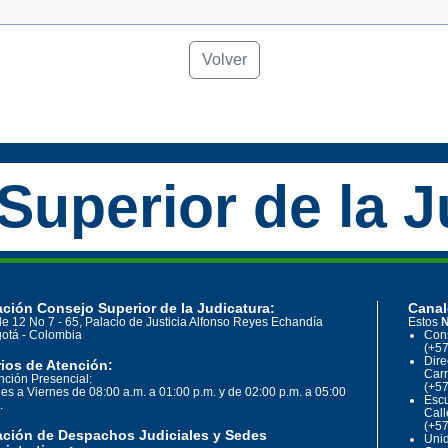
Volver
Superior de la J
ción Consejo Superior de la Judicatura:
Canal
le 12 No 7 - 65, Palacio de Justicia Alfonso Reyes Echandía
Estos
N
otá - Colombia
Cons
(+57
Dire
ios de Atención:
Carr
nción Presencial:
(+57
es a Viernes de 08:00 a.m. a 01:00 p.m. y de 02:00 p.m. a 05:00
Escu
.
Call
(+57
ación de Despachos Judiciales y Sedes
Unid