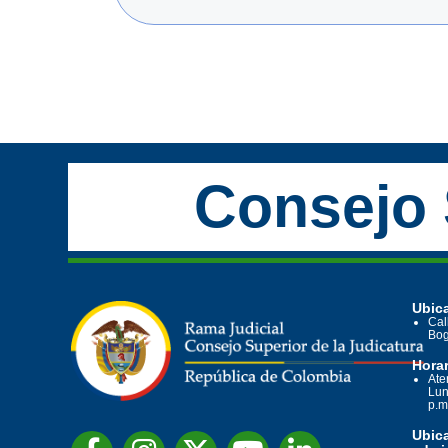
Consejo 
Ubica
Cal
Bog
Horar
Ate
Lun
p.m
Ubic