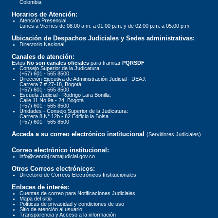
Colombia
Horarios de Atención:
Atención Presencial:
Lunes a Viernes de 08:00 a.m. a 01:00 p.m. y de 02:00 p.m. a 05:00 p.m.
Ubicación de Despachos Judiciales y Sedes administrativas:
Directorio Nacional
Canales de atención:
Estos
No son canales oficiales
para tramitar
PQRSDF
Consejo Superior de la Judicatura:
(+57) 601 - 565 8500
Dirección Ejecutiva de Administración Judicial - DEAJ:
Carrera 7 # 27-18, Bogotá
(+57) 601 - 565 8500
Escuela Judicial - Rodrigo Lara Bonilla:
Calle 11 No 9a - 24, Bogotá
(+57) 601 - 565 8500
Unidades - Consejo Superior de la Judicatura:
Carrera 8 N° 12b - 82 Edificio la Bolsa
(+57) 601 - 565 8500
Acceda a su correo electrónico institucional
(Servidores Judiciales)
Correo electrónico institucional:
info@cendoj.ramajudicial.gov.co
Otros Correos electrónicos:
Directorio de Correos Electrónicos Institucionales
Enlaces de interés:
Cuentas de correo para Notificaciones Judiciales
Mapa del sitio
Políticas de privacidad y condiciones de uso
Sitio de atención al usuario
Transparencia y Acceso a la información