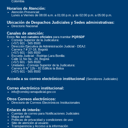
Colombia
Horarios de Atención:
Atención Presencial:
Lunes a Viernes de 08:00 a.m. a 01:00 p.m. y de 02:00 p.m. a 05:00 p.m.
Ubicación de Despachos Judiciales y Sedes administrativas:
Directorio Nacional
Canales de atención:
Estos
No son canales oficiales
para tramitar
PQRSDF
Consejo Superior de la Judicatura:
(+57) 601 - 565 8500
Dirección Ejecutiva de Administración Judicial - DEAJ:
Carrera 7 # 27-18, Bogotá
(+57) 601 - 565 8500
Escuela Judicial - Rodrigo Lara Bonilla:
Calle 11 No 9a - 24, Bogotá
(+57) 601 - 565 8500
Unidades - Consejo Superior de la Judicatura:
Carrera 8 N° 12b - 82 Edificio la Bolsa
(+57) 601 - 565 8500
Acceda a su correo electrónico institucional
(Servidores Judiciales)
Correo electrónico institucional:
info@cendoj.ramajudicial.gov.co
Otros Correos electrónicos:
Directorio de Correos Electrónicos Institucionales
Enlaces de interés:
Cuentas de correo para Notificaciones Judiciales
Mapa del sitio
Políticas de privacidad y condiciones de uso
Sitio de atención al usuario
Transparencia y Acceso a la información