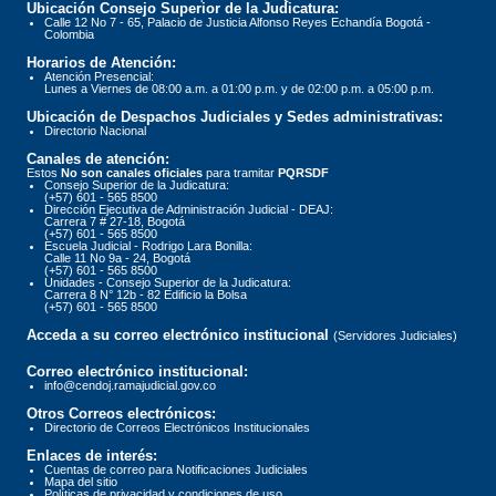
Ubicación Consejo Superior de la Judicatura:
Calle 12 No 7 - 65, Palacio de Justicia Alfonso Reyes Echandía Bogotá -
Colombia
Horarios de Atención:
Atención Presencial:
Lunes a Viernes de 08:00 a.m. a 01:00 p.m. y de 02:00 p.m. a 05:00 p.m.
Ubicación de Despachos Judiciales y Sedes administrativas:
Directorio Nacional
Canales de atención:
Estos
No son canales oficiales
para tramitar
PQRSDF
Consejo Superior de la Judicatura:
(+57) 601 - 565 8500
Dirección Ejecutiva de Administración Judicial - DEAJ:
Carrera 7 # 27-18, Bogotá
(+57) 601 - 565 8500
Escuela Judicial - Rodrigo Lara Bonilla:
Calle 11 No 9a - 24, Bogotá
(+57) 601 - 565 8500
Unidades - Consejo Superior de la Judicatura:
Carrera 8 N° 12b - 82 Edificio la Bolsa
(+57) 601 - 565 8500
Acceda a su correo electrónico institucional
(Servidores Judiciales)
Correo electrónico institucional:
info@cendoj.ramajudicial.gov.co
Otros Correos electrónicos:
Directorio de Correos Electrónicos Institucionales
Enlaces de interés:
Cuentas de correo para Notificaciones Judiciales
Mapa del sitio
Políticas de privacidad y condiciones de uso