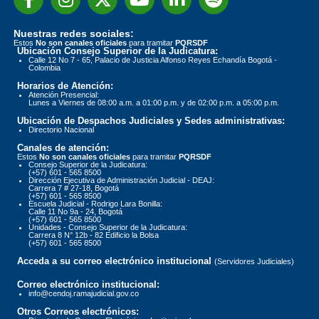
Nuestras redes sociales:
Estos
No son canales oficiales
para tramitar
PQRSDF
Ubicación Consejo Superior de la Judicatura:
Calle 12 No 7 - 65, Palacio de Justicia Alfonso Reyes Echandía Bogotá -
Colombia
Horarios de Atención:
Atención Presencial:
Lunes a Viernes de 08:00 a.m. a 01:00 p.m. y de 02:00 p.m. a 05:00 p.m.
Ubicación de Despachos Judiciales y Sedes administrativas:
Directorio Nacional
Canales de atención:
Estos
No son canales oficiales
para tramitar
PQRSDF
Consejo Superior de la Judicatura:
(+57) 601 - 565 8500
Dirección Ejecutiva de Administración Judicial - DEAJ:
Carrera 7 # 27-18, Bogotá
(+57) 601 - 565 8500
Escuela Judicial - Rodrigo Lara Bonilla:
Calle 11 No 9a - 24, Bogotá
(+57) 601 - 565 8500
Unidades - Consejo Superior de la Judicatura:
Carrera 8 N° 12b - 82 Edificio la Bolsa
(+57) 601 - 565 8500
Acceda a su correo electrónico institucional
(Servidores Judiciales)
Correo electrónico institucional:
info@cendoj.ramajudicial.gov.co
Otros Correos electrónicos: