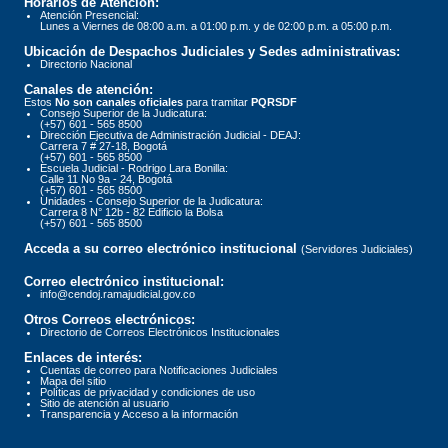
Horarios de Atención:
Atención Presencial:
Lunes a Viernes de 08:00 a.m. a 01:00 p.m. y de 02:00 p.m. a 05:00 p.m.
Ubicación de Despachos Judiciales y Sedes administrativas:
Directorio Nacional
Canales de atención:
Estos
No son canales oficiales
para tramitar
PQRSDF
Consejo Superior de la Judicatura:
(+57) 601 - 565 8500
Dirección Ejecutiva de Administración Judicial - DEAJ:
Carrera 7 # 27-18, Bogotá
(+57) 601 - 565 8500
Escuela Judicial - Rodrigo Lara Bonilla:
Calle 11 No 9a - 24, Bogotá
(+57) 601 - 565 8500
Unidades - Consejo Superior de la Judicatura:
Carrera 8 N° 12b - 82 Edificio la Bolsa
(+57) 601 - 565 8500
Acceda a su correo electrónico institucional
(Servidores Judiciales)
Correo electrónico institucional:
info@cendoj.ramajudicial.gov.co
Otros Correos electrónicos:
Directorio de Correos Electrónicos Institucionales
Enlaces de interés:
Cuentas de correo para Notificaciones Judiciales
Mapa del sitio
Políticas de privacidad y condiciones de uso
Sitio de atención al usuario
Transparencia y Acceso a la información