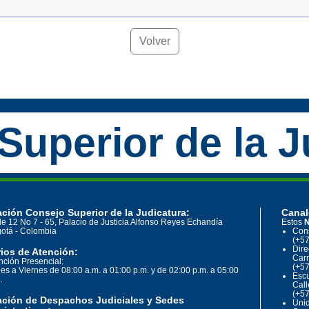
Volver
Superior de la J
ción Consejo Superior de la Judicatura:
Canal
le 12 No 7 - 65, Palacio de Justicia Alfonso Reyes Echandía
Estos
N
otá - Colombia
Cons
(+57
Dire
ios de Atención:
Carr
nción Presencial:
(+57
es a Viernes de 08:00 a.m. a 01:00 p.m. y de 02:00 p.m. a 05:00
Escu
.
Call
(+57
ación de Despachos Judiciales y Sedes
Unid