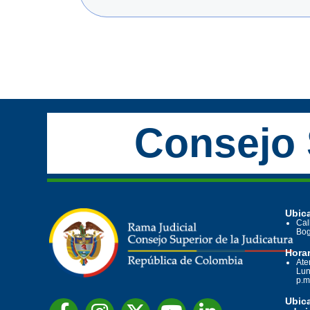
Consejo 
Ubica
Cal
Bog
Horar
Ate
Lun
p.m
Ubic