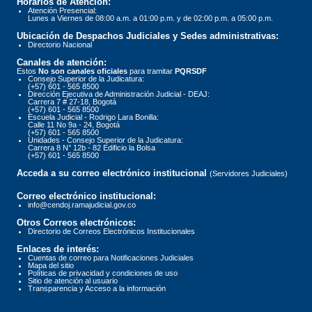
Horarios de Atención:
Atención Presencial:
Lunes a Viernes de 08:00 a.m. a 01:00 p.m. y de 02:00 p.m. a 05:00 p.m.
Ubicación de Despachos Judiciales y Sedes administrativas:
Directorio Nacional
Canales de atención:
Estos
No son canales oficiales
para tramitar
PQRSDF
Consejo Superior de la Judicatura:
(+57) 601 - 565 8500
Dirección Ejecutiva de Administración Judicial - DEAJ:
Carrera 7 # 27-18, Bogotá
(+57) 601 - 565 8500
Escuela Judicial - Rodrigo Lara Bonilla:
Calle 11 No 9a - 24, Bogotá
(+57) 601 - 565 8500
Unidades - Consejo Superior de la Judicatura:
Carrera 8 N° 12b - 82 Edificio la Bolsa
(+57) 601 - 565 8500
Acceda a su correo electrónico institucional
(Servidores Judiciales)
Correo electrónico institucional:
info@cendoj.ramajudicial.gov.co
Otros Correos electrónicos:
Directorio de Correos Electrónicos Institucionales
Enlaces de interés:
Cuentas de correo para Notificaciones Judiciales
Mapa del sitio
Políticas de privacidad y condiciones de uso
Sitio de atención al usuario
Transparencia y Acceso a la información