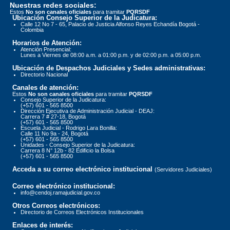
Nuestras redes sociales:
Estos
No son canales oficiales
para tramitar
PQRSDF
Ubicación Consejo Superior de la Judicatura:
Calle 12 No 7 - 65, Palacio de Justicia Alfonso Reyes Echandía Bogotá -
Colombia
Horarios de Atención:
Atención Presencial:
Lunes a Viernes de 08:00 a.m. a 01:00 p.m. y de 02:00 p.m. a 05:00 p.m.
Ubicación de Despachos Judiciales y Sedes administrativas:
Directorio Nacional
Canales de atención:
Estos
No son canales oficiales
para tramitar
PQRSDF
Consejo Superior de la Judicatura:
(+57) 601 - 565 8500
Dirección Ejecutiva de Administración Judicial - DEAJ:
Carrera 7 # 27-18, Bogotá
(+57) 601 - 565 8500
Escuela Judicial - Rodrigo Lara Bonilla:
Calle 11 No 9a - 24, Bogotá
(+57) 601 - 565 8500
Unidades - Consejo Superior de la Judicatura:
Carrera 8 N° 12b - 82 Edificio la Bolsa
(+57) 601 - 565 8500
Acceda a su correo electrónico institucional
(Servidores Judiciales)
Correo electrónico institucional:
info@cendoj.ramajudicial.gov.co
Otros Correos electrónicos:
Directorio de Correos Electrónicos Institucionales
Enlaces de interés: