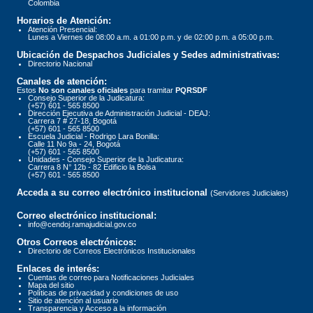
Colombia
Horarios de Atención:
Atención Presencial:
Lunes a Viernes de 08:00 a.m. a 01:00 p.m. y de 02:00 p.m. a 05:00 p.m.
Ubicación de Despachos Judiciales y Sedes administrativas:
Directorio Nacional
Canales de atención:
Estos
No son canales oficiales
para tramitar
PQRSDF
Consejo Superior de la Judicatura:
(+57) 601 - 565 8500
Dirección Ejecutiva de Administración Judicial - DEAJ:
Carrera 7 # 27-18, Bogotá
(+57) 601 - 565 8500
Escuela Judicial - Rodrigo Lara Bonilla:
Calle 11 No 9a - 24, Bogotá
(+57) 601 - 565 8500
Unidades - Consejo Superior de la Judicatura:
Carrera 8 N° 12b - 82 Edificio la Bolsa
(+57) 601 - 565 8500
Acceda a su correo electrónico institucional
(Servidores Judiciales)
Correo electrónico institucional:
info@cendoj.ramajudicial.gov.co
Otros Correos electrónicos:
Directorio de Correos Electrónicos Institucionales
Enlaces de interés:
Cuentas de correo para Notificaciones Judiciales
Mapa del sitio
Políticas de privacidad y condiciones de uso
Sitio de atención al usuario
Transparencia y Acceso a la información