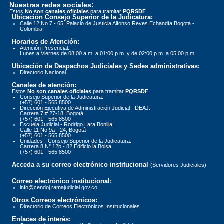
Nuestras redes sociales:
Estos
No son canales oficiales
para tramitar
PQRSDF
Ubicación Consejo Superior de la Judicatura:
Calle 12 No 7 - 65, Palacio de Justicia Alfonso Reyes Echandía Bogotá -
Colombia
Horarios de Atención:
Atención Presencial:
Lunes a Viernes de 08:00 a.m. a 01:00 p.m. y de 02:00 p.m. a 05:00 p.m.
Ubicación de Despachos Judiciales y Sedes administrativas:
Directorio Nacional
Canales de atención:
Estos
No son canales oficiales
para tramitar
PQRSDF
Consejo Superior de la Judicatura:
(+57) 601 - 565 8500
Dirección Ejecutiva de Administración Judicial - DEAJ:
Carrera 7 # 27-18, Bogotá
(+57) 601 - 565 8500
Escuela Judicial - Rodrigo Lara Bonilla:
Calle 11 No 9a - 24, Bogotá
(+57) 601 - 565 8500
Unidades - Consejo Superior de la Judicatura:
Carrera 8 N° 12b - 82 Edificio la Bolsa
(+57) 601 - 565 8500
Acceda a su correo electrónico institucional
(Servidores Judiciales)
Correo electrónico institucional:
info@cendoj.ramajudicial.gov.co
Otros Correos electrónicos:
Directorio de Correos Electrónicos Institucionales
Enlaces de interés: