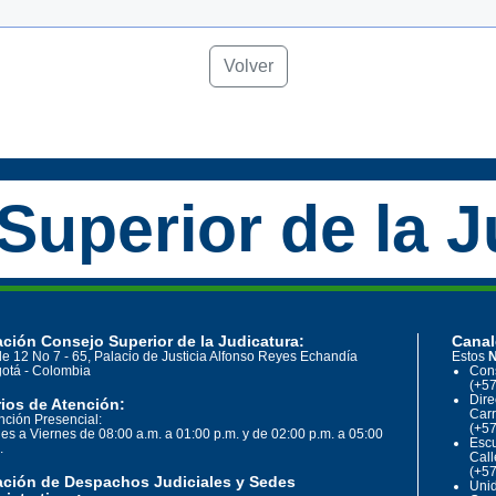
Volver
Superior de la J
ción Consejo Superior de la Judicatura:
Canal
le 12 No 7 - 65, Palacio de Justicia Alfonso Reyes Echandía
Estos
N
otá - Colombia
Cons
(+57
Dire
ios de Atención:
Carr
nción Presencial:
(+57
es a Viernes de 08:00 a.m. a 01:00 p.m. y de 02:00 p.m. a 05:00
Escu
.
Call
(+57
ación de Despachos Judiciales y Sedes
Unid