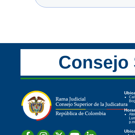
Consejo 
Ubica
Cal
Bog
Horar
Ate
Lun
p.m
Ubic