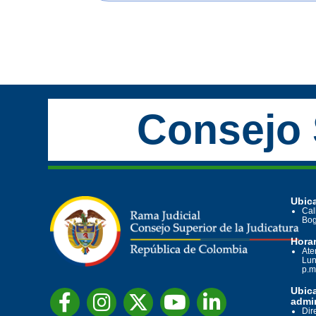
Consejo 
Ubica
Cal
Bog
Horar
Ate
Lun
p.m
Ubic
admin
Dir