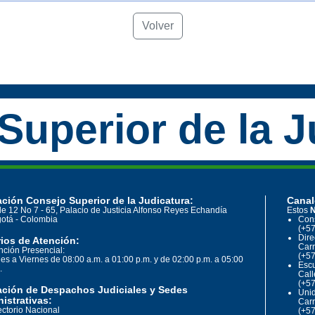
Volver
Superior de la J
ción Consejo Superior de la Judicatura:
Canal
le 12 No 7 - 65, Palacio de Justicia Alfonso Reyes Echandía
Estos
N
otá - Colombia
Cons
(+57
Dire
ios de Atención:
Carr
nción Presencial:
(+57
es a Viernes de 08:00 a.m. a 01:00 p.m. y de 02:00 p.m. a 05:00
Escu
.
Call
(+57
ación de Despachos Judiciales y Sedes
Unid
istrativas:
Carr
ectorio Nacional
(+57