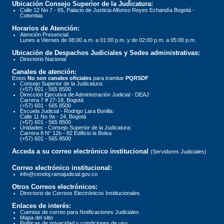
Ubicación Consejo Superior de la Judicatura:
Calle 12 No 7 - 65, Palacio de Justicia Alfonso Reyes Echandía Bogotá -
Colombia
Horarios de Atención:
Atención Presencial:
Lunes a Viernes de 08:00 a.m. a 01:00 p.m. y de 02:00 p.m. a 05:00 p.m.
Ubicación de Despachos Judiciales y Sedes administrativas:
Directorio Nacional
Canales de atención:
Estos
No son canales oficiales
para tramitar
PQRSDF
Consejo Superior de la Judicatura:
(+57) 601 - 565 8500
Dirección Ejecutiva de Administración Judicial - DEAJ:
Carrera 7 # 27-18, Bogotá
(+57) 601 - 565 8500
Escuela Judicial - Rodrigo Lara Bonilla:
Calle 11 No 9a - 24, Bogotá
(+57) 601 - 565 8500
Unidades - Consejo Superior de la Judicatura:
Carrera 8 N° 12b - 82 Edificio la Bolsa
(+57) 601 - 565 8500
Acceda a su correo electrónico institucional
(Servidores Judiciales)
Correo electrónico institucional:
info@cendoj.ramajudicial.gov.co
Otros Correos electrónicos:
Directorio de Correos Electrónicos Institucionales
Enlaces de interés:
Cuentas de correo para Notificaciones Judiciales
Mapa del sitio
Políticas de privacidad y condiciones de uso