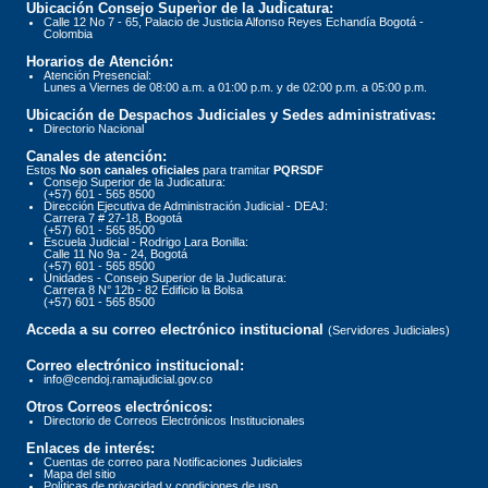
Ubicación Consejo Superior de la Judicatura:
Calle 12 No 7 - 65, Palacio de Justicia Alfonso Reyes Echandía Bogotá -
Colombia
Horarios de Atención:
Atención Presencial:
Lunes a Viernes de 08:00 a.m. a 01:00 p.m. y de 02:00 p.m. a 05:00 p.m.
Ubicación de Despachos Judiciales y Sedes administrativas:
Directorio Nacional
Canales de atención:
Estos
No son canales oficiales
para tramitar
PQRSDF
Consejo Superior de la Judicatura:
(+57) 601 - 565 8500
Dirección Ejecutiva de Administración Judicial - DEAJ:
Carrera 7 # 27-18, Bogotá
(+57) 601 - 565 8500
Escuela Judicial - Rodrigo Lara Bonilla:
Calle 11 No 9a - 24, Bogotá
(+57) 601 - 565 8500
Unidades - Consejo Superior de la Judicatura:
Carrera 8 N° 12b - 82 Edificio la Bolsa
(+57) 601 - 565 8500
Acceda a su correo electrónico institucional
(Servidores Judiciales)
Correo electrónico institucional:
info@cendoj.ramajudicial.gov.co
Otros Correos electrónicos:
Directorio de Correos Electrónicos Institucionales
Enlaces de interés:
Cuentas de correo para Notificaciones Judiciales
Mapa del sitio
Políticas de privacidad y condiciones de uso