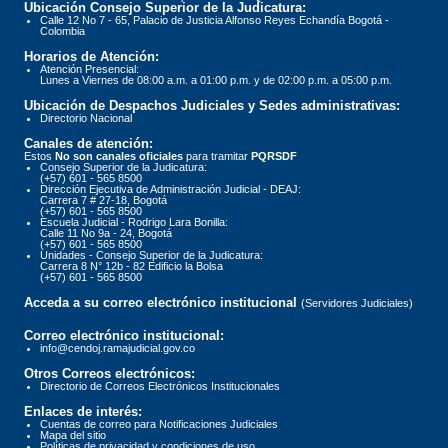
Ubicación Consejo Superior de la Judicatura:
Calle 12 No 7 - 65, Palacio de Justicia Alfonso Reyes Echandía Bogotá -
Colombia
Horarios de Atención:
Atención Presencial:
Lunes a Viernes de 08:00 a.m. a 01:00 p.m. y de 02:00 p.m. a 05:00 p.m.
Ubicación de Despachos Judiciales y Sedes administrativas:
Directorio Nacional
Canales de atención:
Estos
No son canales oficiales
para tramitar
PQRSDF
Consejo Superior de la Judicatura:
(+57) 601 - 565 8500
Dirección Ejecutiva de Administración Judicial - DEAJ:
Carrera 7 # 27-18, Bogotá
(+57) 601 - 565 8500
Escuela Judicial - Rodrigo Lara Bonilla:
Calle 11 No 9a - 24, Bogotá
(+57) 601 - 565 8500
Unidades - Consejo Superior de la Judicatura:
Carrera 8 N° 12b - 82 Edificio la Bolsa
(+57) 601 - 565 8500
Acceda a su correo electrónico institucional
(Servidores Judiciales)
Correo electrónico institucional:
info@cendoj.ramajudicial.gov.co
Otros Correos electrónicos:
Directorio de Correos Electrónicos Institucionales
Enlaces de interés:
Cuentas de correo para Notificaciones Judiciales
Mapa del sitio
Políticas de privacidad y condiciones de uso