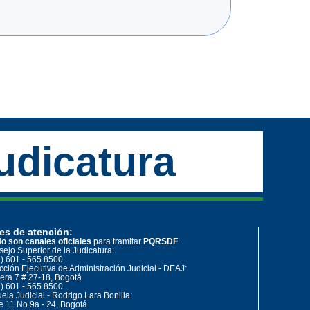
udicatura
es de atención:
o son canales oficiales
para tramitar
PQRSDF
ejo Superior de la Judicatura:
) 601 - 565 8500
cción Ejecutiva de Administración Judicial - DEAJ:
era 7 # 27-18, Bogotá
) 601 - 565 8500
ela Judicial - Rodrigo Lara Bonilla:
e 11 No 9a - 24, Bogotá