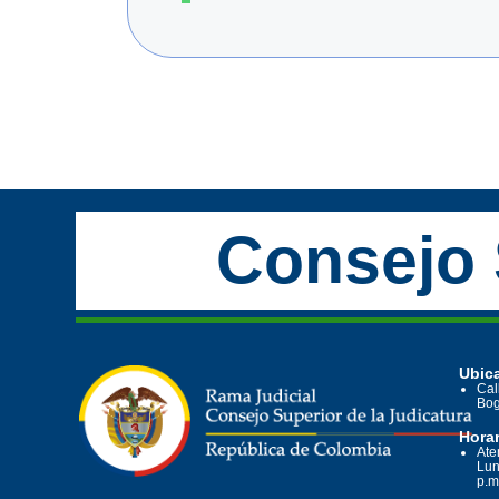
Consejo 
Ubica
Cal
Bog
Horar
Ate
Lun
p.m