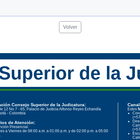
Volver
Superior de la J
ción Consejo Superior de la Judicatura:
Canal
le 12 No 7 - 65, Palacio de Justicia Alfonso Reyes Echandía
Estos
N
otá - Colombia
Cons
(+57
Dire
ios de Atención:
Carr
nción Presencial:
(+57
es a Viernes de 08:00 a.m. a 01:00 p.m. y de 02:00 p.m. a 05:00
Escu
.
Call