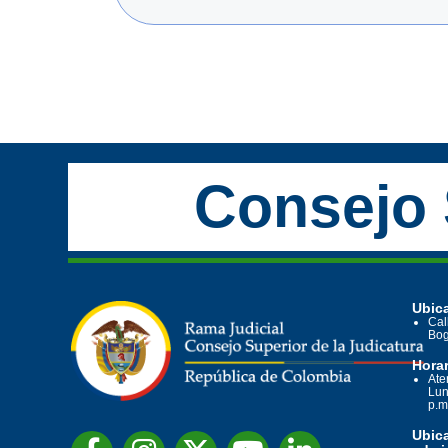
Consejo 
Ubica
Cal
Bog
Horar
Ate
Lun
p.m
Ubic