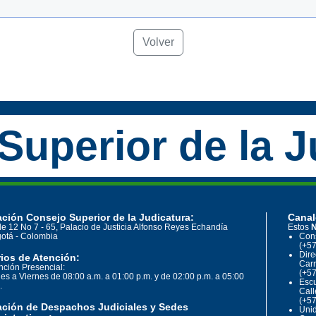
Volver
Superior de la J
ción Consejo Superior de la Judicatura:
Canal
le 12 No 7 - 65, Palacio de Justicia Alfonso Reyes Echandía
Estos
N
otá - Colombia
Cons
(+57
Dire
ios de Atención:
Carr
nción Presencial:
(+57
es a Viernes de 08:00 a.m. a 01:00 p.m. y de 02:00 p.m. a 05:00
Escu
.
Call
(+57
ación de Despachos Judiciales y Sedes
Unid