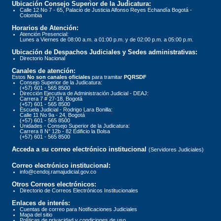
Ubicación Consejo Superior de la Judicatura:
Calle 12 No 7 - 65, Palacio de Justicia Alfonso Reyes Echandía Bogotá -
Colombia
Horarios de Atención:
Atención Presencial:
Lunes a Viernes de 08:00 a.m. a 01:00 p.m. y de 02:00 p.m. a 05:00 p.m.
Ubicación de Despachos Judiciales y Sedes administrativas:
Directorio Nacional
Canales de atención:
Estos
No son canales oficiales
para tramitar
PQRSDF
Consejo Superior de la Judicatura:
(+57) 601 - 565 8500
Dirección Ejecutiva de Administración Judicial - DEAJ:
Carrera 7 # 27-18, Bogotá
(+57) 601 - 565 8500
Escuela Judicial - Rodrigo Lara Bonilla:
Calle 11 No 9a - 24, Bogotá
(+57) 601 - 565 8500
Unidades - Consejo Superior de la Judicatura:
Carrera 8 N° 12b - 82 Edificio la Bolsa
(+57) 601 - 565 8500
Acceda a su correo electrónico institucional
(Servidores Judiciales)
Correo electrónico institucional:
info@cendoj.ramajudicial.gov.co
Otros Correos electrónicos:
Directorio de Correos Electrónicos Institucionales
Enlaces de interés:
Cuentas de correo para Notificaciones Judiciales
Mapa del sitio
Políticas de privacidad y condiciones de uso