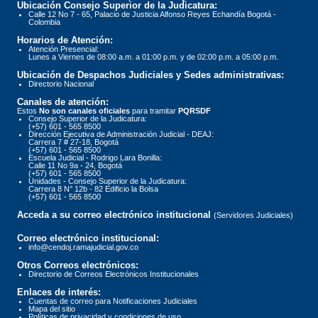
Ubicación Consejo Superior de la Judicatura:
Calle 12 No 7 - 65, Palacio de Justicia Alfonso Reyes Echandía Bogotá -
Colombia
Horarios de Atención:
Atención Presencial:
Lunes a Viernes de 08:00 a.m. a 01:00 p.m. y de 02:00 p.m. a 05:00 p.m.
Ubicación de Despachos Judiciales y Sedes administrativas:
Directorio Nacional
Canales de atención:
Estos
No son canales oficiales
para tramitar
PQRSDF
Consejo Superior de la Judicatura:
(+57) 601 - 565 8500
Dirección Ejecutiva de Administración Judicial - DEAJ:
Carrera 7 # 27-18, Bogotá
(+57) 601 - 565 8500
Escuela Judicial - Rodrigo Lara Bonilla:
Calle 11 No 9a - 24, Bogotá
(+57) 601 - 565 8500
Unidades - Consejo Superior de la Judicatura:
Carrera 8 N° 12b - 82 Edificio la Bolsa
(+57) 601 - 565 8500
Acceda a su correo electrónico institucional
(Servidores Judiciales)
Correo electrónico institucional:
info@cendoj.ramajudicial.gov.co
Otros Correos electrónicos:
Directorio de Correos Electrónicos Institucionales
Enlaces de interés:
Cuentas de correo para Notificaciones Judiciales
Mapa del sitio
Políticas de privacidad y condiciones de uso