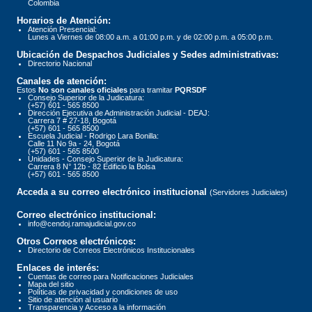
Colombia
Horarios de Atención:
Atención Presencial:
Lunes a Viernes de 08:00 a.m. a 01:00 p.m. y de 02:00 p.m. a 05:00 p.m.
Ubicación de Despachos Judiciales y Sedes administrativas:
Directorio Nacional
Canales de atención:
Estos
No son canales oficiales
para tramitar
PQRSDF
Consejo Superior de la Judicatura:
(+57) 601 - 565 8500
Dirección Ejecutiva de Administración Judicial - DEAJ:
Carrera 7 # 27-18, Bogotá
(+57) 601 - 565 8500
Escuela Judicial - Rodrigo Lara Bonilla:
Calle 11 No 9a - 24, Bogotá
(+57) 601 - 565 8500
Unidades - Consejo Superior de la Judicatura:
Carrera 8 N° 12b - 82 Edificio la Bolsa
(+57) 601 - 565 8500
Acceda a su correo electrónico institucional
(Servidores Judiciales)
Correo electrónico institucional:
info@cendoj.ramajudicial.gov.co
Otros Correos electrónicos:
Directorio de Correos Electrónicos Institucionales
Enlaces de interés:
Cuentas de correo para Notificaciones Judiciales
Mapa del sitio
Políticas de privacidad y condiciones de uso
Sitio de atención al usuario
Transparencia y Acceso a la información