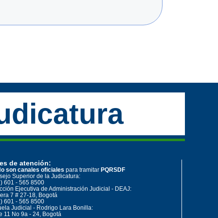
udicatura
es de atención:
o son canales oficiales
para tramitar
PQRSDF
ejo Superior de la Judicatura:
) 601 - 565 8500
cción Ejecutiva de Administración Judicial - DEAJ:
era 7 # 27-18, Bogotá
) 601 - 565 8500
ela Judicial - Rodrigo Lara Bonilla:
e 11 No 9a - 24, Bogotá