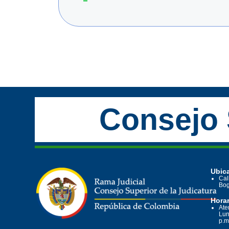
Consejo 
Ubica
Cal
Bog
Horar
Ate
Lun
p.m