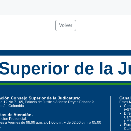
Volver
Superior de la J
ción Consejo Superior de la Judicatura:
Canal
le 12 No 7 - 65, Palacio de Justicia Alfonso Reyes Echandía
Estos
N
otá - Colombia
Cons
(+57
Dire
ios de Atención:
Carr
nción Presencial:
(+57
es a Viernes de 08:00 a.m. a 01:00 p.m. y de 02:00 p.m. a 05:00
Escu
.
Call