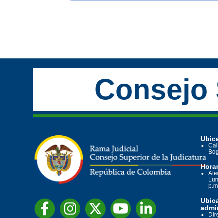
Consejo 
Ubica
Cal
Bog
Horar
Ate
Lun
p.m
Ubic
admin
Dir