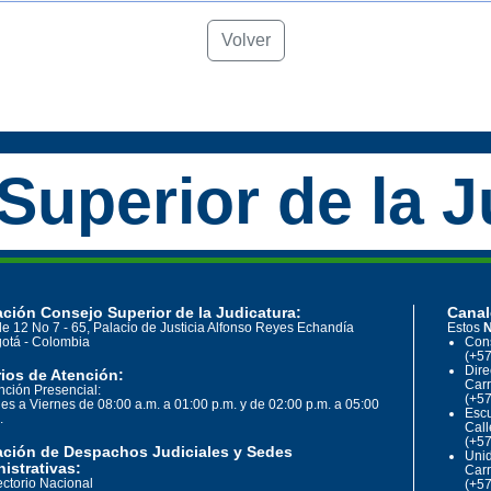
Volver
Superior de la J
ción Consejo Superior de la Judicatura:
Canal
le 12 No 7 - 65, Palacio de Justicia Alfonso Reyes Echandía
Estos
N
otá - Colombia
Cons
(+57
Dire
ios de Atención:
Carr
nción Presencial:
(+57
es a Viernes de 08:00 a.m. a 01:00 p.m. y de 02:00 p.m. a 05:00
Escu
.
Call
(+57
ación de Despachos Judiciales y Sedes
Unid
istrativas:
Carr
ectorio Nacional
(+57