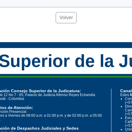
Volver
Superior de la J
ción Consejo Superior de la Judicatura:
Canal
le 12 No 7 - 65, Palacio de Justicia Alfonso Reyes Echandía
Estos
N
otá - Colombia
Cons
(+57
Dire
ios de Atención:
Carr
nción Presencial:
(+57
es a Viernes de 08:00 a.m. a 01:00 p.m. y de 02:00 p.m. a 05:00
Escu
.
Call
(+57
ación de Despachos Judiciales y Sedes
Unid