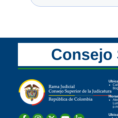
Consejo 
Ubica
Cal
Bog
Horar
Ate
Lun
p.m
Ubic