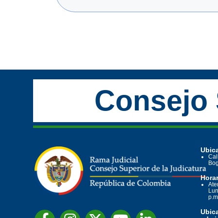
Consejo 
Ubica
Cal
Bog
Horar
Ate
Lun
p.m
Ubic