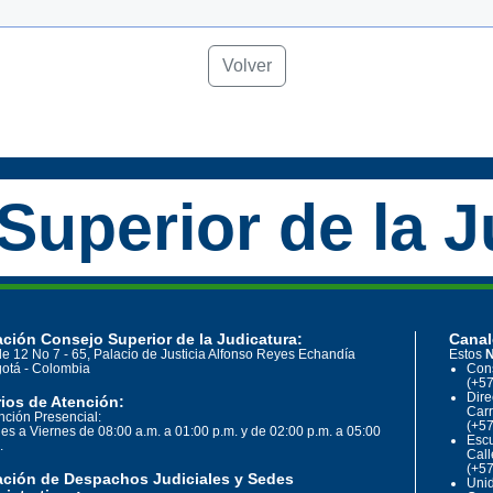
Volver
Superior de la J
ción Consejo Superior de la Judicatura:
Canal
le 12 No 7 - 65, Palacio de Justicia Alfonso Reyes Echandía
Estos
N
otá - Colombia
Cons
(+57
Dire
ios de Atención:
Carr
nción Presencial:
(+57
es a Viernes de 08:00 a.m. a 01:00 p.m. y de 02:00 p.m. a 05:00
Escu
.
Call
(+57
ación de Despachos Judiciales y Sedes
Unid