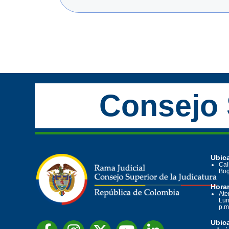
Consejo 
Ubica
Cal
Bog
Horar
Ate
Lun
p.m
Ubic