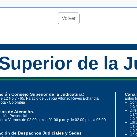
Volver
Superior de la J
ción Consejo Superior de la Judicatura:
Canal
le 12 No 7 - 65, Palacio de Justicia Alfonso Reyes Echandía
Estos
N
otá - Colombia
Cons
(+57
Dire
ios de Atención:
Carr
nción Presencial:
(+57
es a Viernes de 08:00 a.m. a 01:00 p.m. y de 02:00 p.m. a 05:00
Escu
.
Call
(+57
ación de Despachos Judiciales y Sedes
Unid