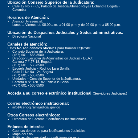
Ubicación Consejo Superior de la Judicatura:
Calle 12 No 7 - 65, Palacio de Justicia Alfonso Reyes Echandía Bogotá -
Colombia
Horarios de Atención:
Atención Presencial:
Lunes a Viernes de 08:00 a.m. a 01:00 p.m. y de 02:00 p.m. a 05:00 p.m.
Ubicación de Despachos Judiciales y Sedes administrativas:
Directorio Nacional
Canales de atención:
Estos
No son canales oficiales
para tramitar
PQRSDF
Consejo Superior de la Judicatura:
(+57) 601 - 565 8500
Dirección Ejecutiva de Administración Judicial - DEAJ:
Carrera 7 # 27-18, Bogotá
(+57) 601 - 565 8500
Escuela Judicial - Rodrigo Lara Bonilla:
Calle 11 No 9a - 24, Bogotá
(+57) 601 - 565 8500
Unidades - Consejo Superior de la Judicatura:
Carrera 8 N° 12b - 82 Edificio la Bolsa
(+57) 601 - 565 8500
Acceda a su correo electrónico institucional
(Servidores Judiciales)
Correo electrónico institucional:
info@cendoj.ramajudicial.gov.co
Otros Correos electrónicos:
Directorio de Correos Electrónicos Institucionales
Enlaces de interés:
Cuentas de correo para Notificaciones Judiciales
Mapa del sitio
Políticas de privacidad y condiciones de uso