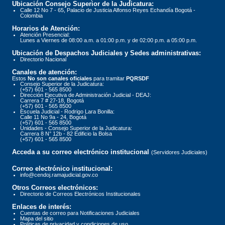
Ubicación Consejo Superior de la Judicatura:
Calle 12 No 7 - 65, Palacio de Justicia Alfonso Reyes Echandía Bogotá -
Colombia
Horarios de Atención:
Atención Presencial:
Lunes a Viernes de 08:00 a.m. a 01:00 p.m. y de 02:00 p.m. a 05:00 p.m.
Ubicación de Despachos Judiciales y Sedes administrativas:
Directorio Nacional
Canales de atención:
Estos
No son canales oficiales
para tramitar
PQRSDF
Consejo Superior de la Judicatura:
(+57) 601 - 565 8500
Dirección Ejecutiva de Administración Judicial - DEAJ:
Carrera 7 # 27-18, Bogotá
(+57) 601 - 565 8500
Escuela Judicial - Rodrigo Lara Bonilla:
Calle 11 No 9a - 24, Bogotá
(+57) 601 - 565 8500
Unidades - Consejo Superior de la Judicatura:
Carrera 8 N° 12b - 82 Edificio la Bolsa
(+57) 601 - 565 8500
Acceda a su correo electrónico institucional
(Servidores Judiciales)
Correo electrónico institucional:
info@cendoj.ramajudicial.gov.co
Otros Correos electrónicos:
Directorio de Correos Electrónicos Institucionales
Enlaces de interés:
Cuentas de correo para Notificaciones Judiciales
Mapa del sitio
Políticas de privacidad y condiciones de uso