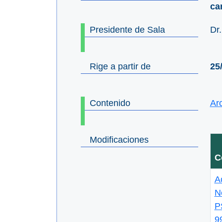
ca
Presidente de Sala
Dr
Rige a partir de
25
Contenido
Ar
Modificaciones
C
A
N
P
9