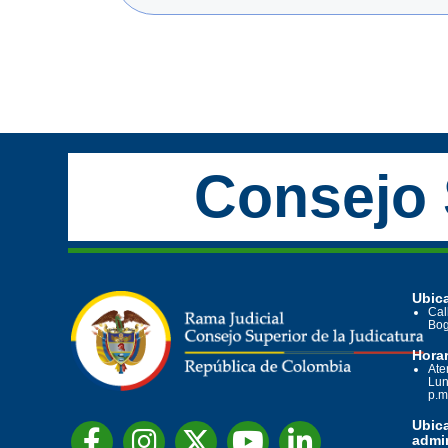
Consejo 
Ubica
Cal
Bog
Horar
Ate
Lun
p.m
Ubic
admin