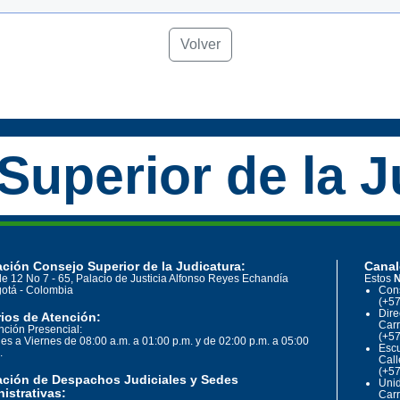
Volver
Superior de la J
ción Consejo Superior de la Judicatura:
Canal
le 12 No 7 - 65, Palacio de Justicia Alfonso Reyes Echandía
Estos
N
otá - Colombia
Cons
(+57
Dire
ios de Atención:
Carr
nción Presencial:
(+57
es a Viernes de 08:00 a.m. a 01:00 p.m. y de 02:00 p.m. a 05:00
Escu
.
Call
(+57
ación de Despachos Judiciales y Sedes
Unid
istrativas:
Carr