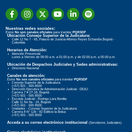
Nuestras redes sociales:
Estos
No son canales oficiales
para tramitar
PQRSDF
Ubicación Consejo Superior de la Judicatura:
Calle 12 No 7 - 65, Palacio de Justicia Alfonso Reyes Echandía Bogotá -
Colombia
Horarios de Atención:
Atención Presencial:
Lunes a Viernes de 08:00 a.m. a 01:00 p.m. y de 02:00 p.m. a 05:00 p.m.
Ubicación de Despachos Judiciales y Sedes administrativas:
Directorio Nacional
Canales de atención:
Estos
No son canales oficiales
para tramitar
PQRSDF
Consejo Superior de la Judicatura:
(+57) 601 - 565 8500
Dirección Ejecutiva de Administración Judicial - DEAJ:
Carrera 7 # 27-18, Bogotá
(+57) 601 - 565 8500
Escuela Judicial - Rodrigo Lara Bonilla:
Calle 11 No 9a - 24, Bogotá
(+57) 601 - 565 8500
Unidades - Consejo Superior de la Judicatura:
Carrera 8 N° 12b - 82 Edificio la Bolsa
(+57) 601 - 565 8500
Acceda a su correo electrónico institucional
(Servidores Judiciales)