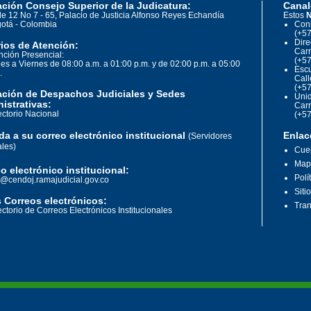
ción Consejo Superior de la Judicatura:
Canal
le 12 No 7 - 65, Palacio de Justicia Alfonso Reyes Echandía
Estos
N
otá - Colombia
Cons
(+57
Dire
ios de Atención:
Carr
nción Presencial:
(+57
es a Viernes de 08:00 a.m. a 01:00 p.m. y de 02:00 p.m. a 05:00
Escu
.
Call
(+57
ación de Despachos Judiciales y Sedes
Unid
istrativas:
Carr
ectorio Nacional
(+57
a a su correo electrónico institucional
Enlac
(Servidores
ales)
Cuen
Mapa
o electrónico institucional:
Polí
o@cendoj.ramajudicial.gov.co
Siti
 Correos electrónicos:
Tran
ectorio de Correos Electrónicos Institucionales