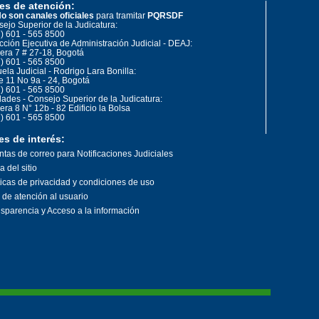
es de atención:
o son canales oficiales
para tramitar
PQRSDF
ejo Superior de la Judicatura:
) 601 - 565 8500
cción Ejecutiva de Administración Judicial - DEAJ:
era 7 # 27-18, Bogotá
) 601 - 565 8500
ela Judicial - Rodrigo Lara Bonilla:
e 11 No 9a - 24, Bogotá
) 601 - 565 8500
ades - Consejo Superior de la Judicatura:
era 8 N° 12b - 82 Edificio la Bolsa
) 601 - 565 8500
es de interés:
tas de correo para Notificaciones Judiciales
 del sitio
ticas de privacidad y condiciones de uso
o de atención al usuario
sparencia y Acceso a la información