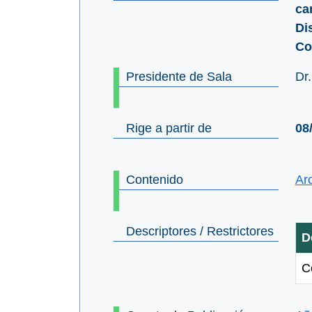
ca
Di
Co
Presidente de Sala
Dr
Rige a partir de
08
Contenido
Ar
Descriptores / Restrictores
D
C