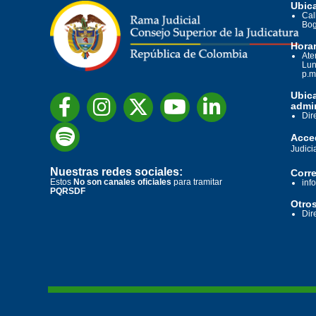
Ubica
Cal
Bog
Horar
Ate
Lun
p.m
Ubic
admin
Dir
Acced
Judici
Nuestras redes sociales:
Corre
Estos
No son canales oficiales
para tramitar
inf
PQRSDF
Otros
Dir