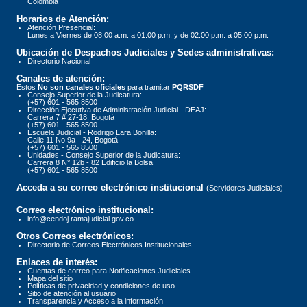
Colombia
Horarios de Atención:
Atención Presencial:
Lunes a Viernes de 08:00 a.m. a 01:00 p.m. y de 02:00 p.m. a 05:00 p.m.
Ubicación de Despachos Judiciales y Sedes administrativas:
Directorio Nacional
Canales de atención:
Estos
No son canales oficiales
para tramitar
PQRSDF
Consejo Superior de la Judicatura:
(+57) 601 - 565 8500
Dirección Ejecutiva de Administración Judicial - DEAJ:
Carrera 7 # 27-18, Bogotá
(+57) 601 - 565 8500
Escuela Judicial - Rodrigo Lara Bonilla:
Calle 11 No 9a - 24, Bogotá
(+57) 601 - 565 8500
Unidades - Consejo Superior de la Judicatura:
Carrera 8 N° 12b - 82 Edificio la Bolsa
(+57) 601 - 565 8500
Acceda a su correo electrónico institucional
(Servidores Judiciales)
Correo electrónico institucional:
info@cendoj.ramajudicial.gov.co
Otros Correos electrónicos:
Directorio de Correos Electrónicos Institucionales
Enlaces de interés:
Cuentas de correo para Notificaciones Judiciales
Mapa del sitio
Políticas de privacidad y condiciones de uso
Sitio de atención al usuario
Transparencia y Acceso a la información