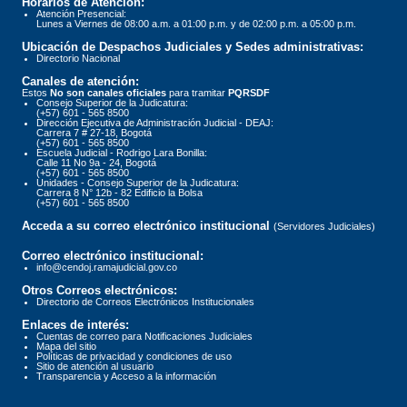
Horarios de Atención:
Atención Presencial:
Lunes a Viernes de 08:00 a.m. a 01:00 p.m. y de 02:00 p.m. a 05:00 p.m.
Ubicación de Despachos Judiciales y Sedes administrativas:
Directorio Nacional
Canales de atención:
Estos
No son canales oficiales
para tramitar
PQRSDF
Consejo Superior de la Judicatura:
(+57) 601 - 565 8500
Dirección Ejecutiva de Administración Judicial - DEAJ:
Carrera 7 # 27-18, Bogotá
(+57) 601 - 565 8500
Escuela Judicial - Rodrigo Lara Bonilla:
Calle 11 No 9a - 24, Bogotá
(+57) 601 - 565 8500
Unidades - Consejo Superior de la Judicatura:
Carrera 8 N° 12b - 82 Edificio la Bolsa
(+57) 601 - 565 8500
Acceda a su correo electrónico institucional
(Servidores Judiciales)
Correo electrónico institucional:
info@cendoj.ramajudicial.gov.co
Otros Correos electrónicos:
Directorio de Correos Electrónicos Institucionales
Enlaces de interés:
Cuentas de correo para Notificaciones Judiciales
Mapa del sitio
Políticas de privacidad y condiciones de uso
Sitio de atención al usuario
Transparencia y Acceso a la información